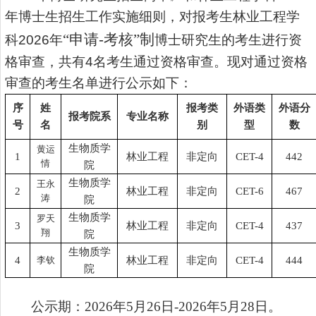
年博士生招生工作实施细则，对报考生林业工程学
“申请
-
考核”制
科
2026
年
博士研究生的考生进行资
格审查，共有
4
名考生通过资格审查。现对通过资格
审查的考生名单进行公示如下：
序
姓
报考类
外语类
外语分
报考院系
专业名称
号
名
别
型
数
生物质学
黄运
1
林业工程
非定向
CET-4
442
情
院
生物质学
王永
2
林业工程
非定向
CET-6
467
涛
院
生物质学
罗天
3
林业工程
非定向
CET-4
437
翔
院
生物质学
4
李钦
林业工程
非定向
CET-4
444
院
公示期：2026年5月26日-2026年5月28日。